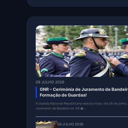
09 JULHO 2026
Nova clinica de BAIRRO – VN Famalicão, “
Teve lugar na tarde de sabado, a inauguração da nova clinic
“ALMA LUSA”.
09 JULHO 2026
Dia dos Avós assinalado com convívio entre 