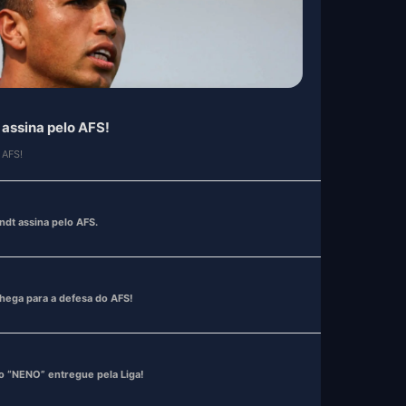
 assina pelo AFS.
 AFS.
ega para a defesa do AFS!
 “NENO” entregue pela Liga!
Nástic, chega para a baliza do AFS.