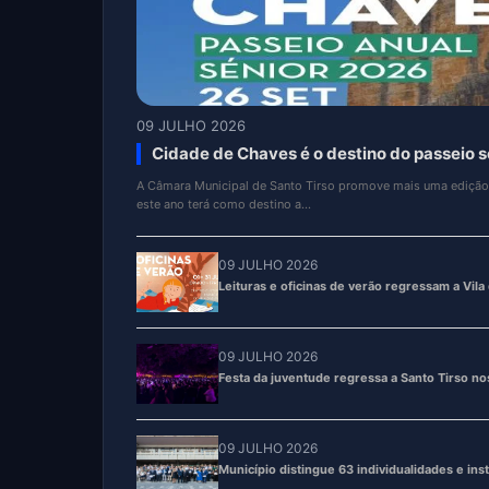
09 JULHO 2026
Leituras e oficinas de verão regressam a Vi
O Centro Cultural Municipal de Vila das Aves volta a dinamizar, 
mais uma edição da inic...
09 JULHO 2026
Festa da juventude regressa a Santo Tirso nos
09 JULHO 2026
Município distingue 63 individualidades e inst
05 JUNHO 2026
Festival palcos de regresso a Santo Tirso entre