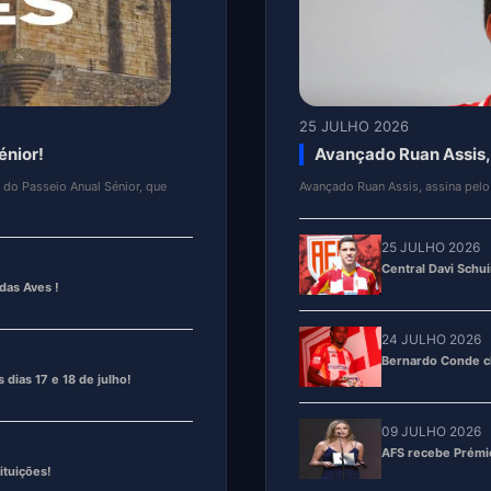
25 JULHO 2026
la das Aves !
Central Davi Schuindt
entre os dias 1 e 31 de julho,
Central Davi Schuindt assina pelo
24 JULHO 2026
Bernardo Conde ch
 dias 17 e 18 de julho!
09 JULHO 2026
AFS recebe Prémio
ituições!
09 JULHO 2026
Daniel Rebollo ex 
 10 e 19 de abril !