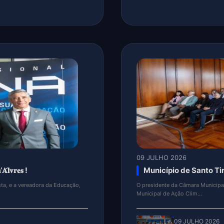
09 JULHO 2026
lanova (Galiza) !
ClimaSolutions, está 
feira, no I Encontro da
A empresa ClimaSolutions, lidera
09 JULHO 2026
Malafaia foi o epi