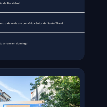
nto arrancam domingo!
 𝙙𝙖 𝙀𝙡𝙚𝙫𝙖𝙘̧𝙖̃𝙤 𝙙𝙚 𝙎. 𝙏𝙤𝙢𝙚́ 𝙙𝙚 𝙉𝙚𝙜𝙧𝙚𝙡𝙤𝙨 𝙖 𝙑𝙞𝙡𝙖 !