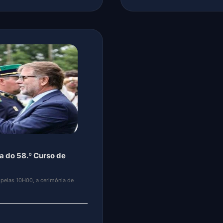
ALMA LUSA”.
a de BAIRRO – VN FAMALICAO,
gerações!