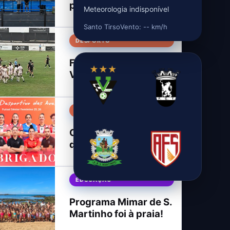
praça dos carvalhais!
Meteorologia indisponível
Santo Tirso
Vento: -- km/h
DESPORTO
F C TIRSENSE 0
VARZIM S C 1
DESPORTO
C D Aves, estrutura
do futsal feminino!
EDUCAÇÃO
Programa Mimar de S.
Martinho foi à praia!