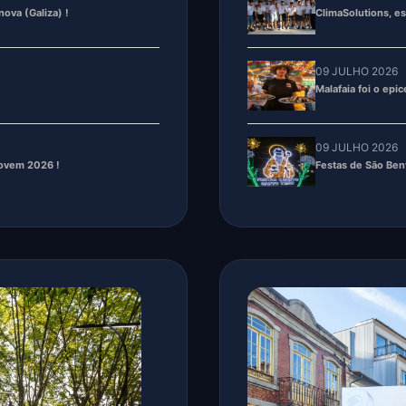
09 JULHO 2026
Festas de São Be
Jovem 2026 !
05 JUNHO 2026
𝟯𝟯.º 𝘼𝙣𝙞𝙫𝙚𝙧𝙨𝙖́𝙧𝙞𝙤
a com ginásios da Vila.