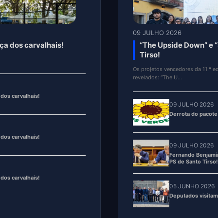
09 JULHO 2026
ça dos carvalhais!
Derrota do pacote lab
Derrota do pacote laboral uma co
09 JULHO 2026
dos carvalhais!
Fernando Benjamim
PS de Santo Tirso!
05 JUNHO 2026
dos carvalhais!
Deputados visitam
05 JUNHO 2026
dos carvalhais!
CCDR NORTE aprov
interna!